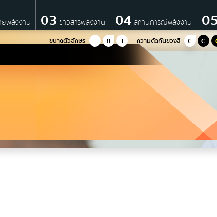
03
04
0
ายพลังงาน
ข่าวสารพลังงาน
สถานการณ์พลังงาน
-
ก
+
ขนาดตัวอักษร
ความตัดกันของสี
C
C
นโยบายพลังงาน
นโยบายด้านพลังงานของรัฐบาล
มติ ครม. ด้านพลังงาน
ยุทธศาสตร์กระทรวงพลังงาน
IO)
มาตรการส่งเสริมที่สำคัญ
แผนปฏิบัติการด้านพลังงาน
มติคณะ กพช./กบง.
คำแถลงนโยบายของคณะรัฐมนต