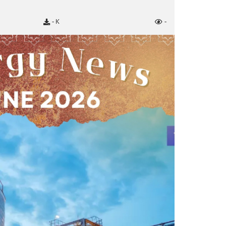
- K
-