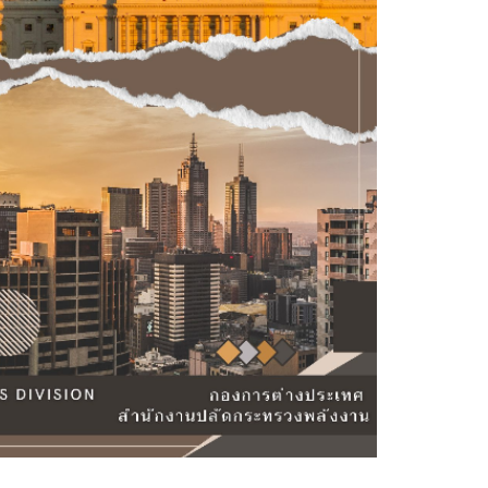
ังงาน