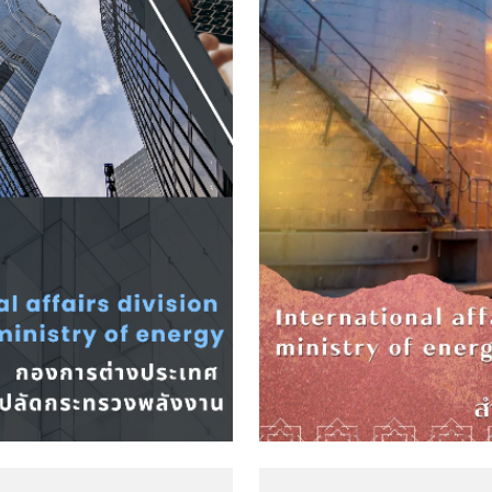
จำปี
งการทุจริต
โปร่งใสภายในหน่วยงาน
มคุณธรรมและความโปร่งใสภายใน
่อต้านการทุจริต
นทุจริต
มพระราชบัญญัติมาตรฐานทาง