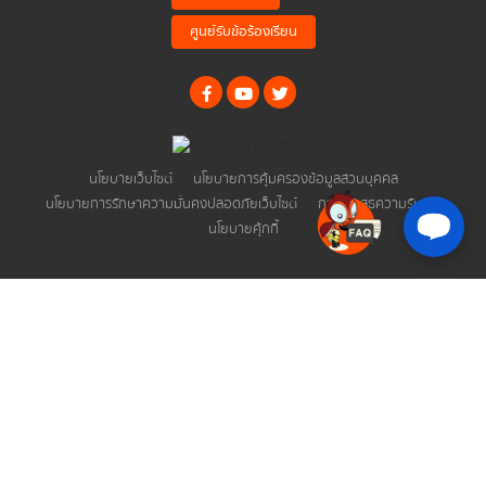
แนวทางการประพฤติปฏิบัติตน ตามพระราชบัญญัติ
ศูนย์รับข้อร้องเรียน
มาตรฐานทางจริยธรรม พ.ศ. 2562
นโยบายเว็บไซต์
นโยบายการคุ้มครองข้อมูลส่วนบุคคล
ข่าวสารพลังงาน
นโยบายการรักษาความมั่นคงปลอดภัยเว็บไซต์
การปฏิเสธความรับผิด
นโยบายคุ้กกี้
ข่าวสารรัฐมนตรี
ข่าวและข้อมูลประหยัดพลังงาน
ข่าวกิจกรรมและประชาสัมพันธ์
ข่าวประชาสัมพันธ์
ข่าวสารผู้บริหาร