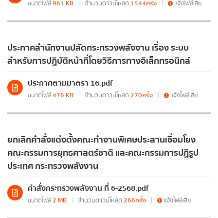
ขนาดไฟล์
961 KB
จำนวนดาวน์โหลด
1544ครั้ง
แจ้งไฟล์เสีย
มติ ครม. ด้านพลังงาน
ยุทธศาสตร์กระทรวงพลังงาน
เบอร์โทรศัพท์
*
ประกาศสำนักงานปลัดกระทรวงพลังงาน เรื่อง ระบบ
มาตรการส่งเสริมที่สำคัญ
สำหรับการปฏิบัติหน้าที่โดยวิธีการทางอิเล็กทรอนิกส์
แผนปฏิบัติการด้านพลังงาน
อีเมล
*
ประกาศตามมาตรา 16.pdf
ขนาดไฟล์
476 KB
จำนวนดาวน์โหลด
270ครั้ง
แจ้งไฟล์เสีย
มติคณะ กพช./กบง.
คำแถลงนโยบายของคณะรัฐมนตรี
ข้อความ
*
ยกเลิกคำสั่งแต่งตั้งคณะทำงานพิเศษประสานเชื่อมโยง
คณะกรรมการยุทธศาสตร์ชาติ และคณะกรรมการปฏิรูป
ประเทศ กระทรวงพลังงาน
แผน/ผลการดำเนินงาน
คำสั่งกระทรวงพลังงาน ที่ 6-2568.pdf
ขนาดไฟล์
2 MB
จำนวนดาวน์โหลด
266ครั้ง
แจ้งไฟล์เสีย
แผนการดำเนินงาน