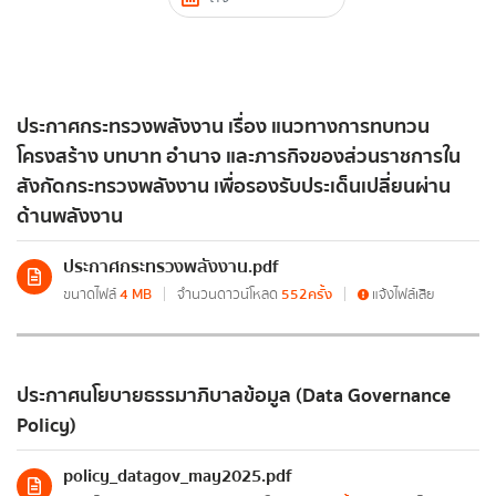
กฎหมาย/พรบ.ด้านพลังงาน
ประกาศกระทรวงเกี่ยวกับกฎหมาย
ประกาศกระทรวงพลังงาน เรื่อง แนวทางการทบทวน
การเสริมสร้างวัฒนธรรมองค์กร
โครงสร้าง บทบาท อำนาจ และภารกิจของส่วนราชการใน
การตรวจราชการประจำปี
สังกัดกระทรวงพลังงาน เพื่อรองรับประเด็นเปลี่ยนผ่าน
แบบฟอร์มการติดต่อ
ด้านพลังงาน
สำนักงานพลังงานจังหวัด
ประกาศกระทรวงพลังงาน.pdf
ข้อมูลพลังงาน
ขนาดไฟล์
4 MB
จำนวนดาวน์โหลด
552ครั้ง
แจ้งไฟล์เสีย
ชื่อ
*
ประกาศนโยบายธรรมาภิบาลข้อมูล (Data Governance
นโยบายพลังงาน
Policy)
นโยบายด้านพลังงานของรัฐบาล
นามสกุล
*
policy_datagov_may2025.pdf