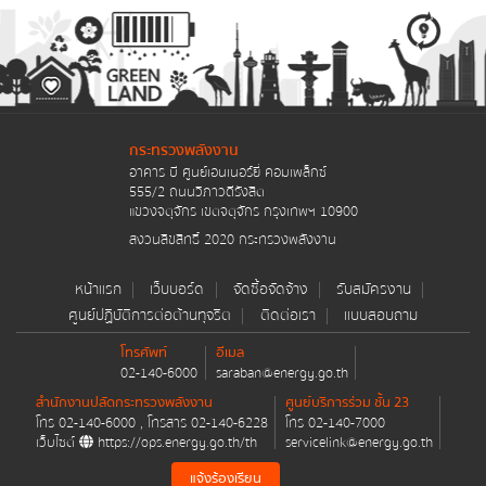
รายงานการกำกับติดตามการดำเนินการป้องกันการ
ทุจริต รอบ 6 เดือน
รายงานผลการดำเนินการป้องกันการทุจริตประจำปี
การประเมินความเสี่ยงการทุจริตประจำปี
กระทรวงพลังงาน
การดำเนินการเพื่อจัดการความเสี่ยงการทุจริต
อาคาร บี ศูนย์เอนเนอร์ยี่ คอมเพล็กซ์
555/2 ถนนวิภาวดีรังสิต
แขวงจตุจักร เขตจตุจักร กรุงเทพฯ 10900
มาตรการส่งเสริมคุณธรรมและความโปร่งใสภายใน
สงวนลิขสิทธิ์ 2020 กระทรวงพลังงาน
หน่วยงาน
การดำเนินการตามมาตรการส่งเสริมคุณธรรมและ
หน้าแรก
เว็บบอร์ด
จัดซื้อจัดจ้าง
รับสมัครงาน
ความโปร่งใสภายในหน่วยงาน
ศูนย์ปฏิบัติการต่อต้านทุจริต
ติดต่อเรา
แบบสอบถาม
โทรศัพท์
อีเมล
ศูนย์ปฏิบัติการต่อต้านการทุจริต
02-140-6000
saraban@energy.go.th
สำนักงานปลัดกระทรวงพลังงาน
ศูนย์บริการร่วม ชั้น 23
ข่าวประชาสัมพันธ์ ศูนย์ปฏิบัติการต่อต้านการทุจริต
โทร
02-140-6000
, โทรสาร
02-140-6228
โทร
02-140-7000
เว็บไซต์
https://ops.energy.go.th/th
servicelink@energy.go.th
ข้อมูลเผยแพร่ ศูนย์ปฏิบัติการต่อต้านทุจริต
แจ้งร้องเรียน