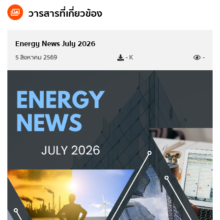
เบอร์โทรศัพท์
*
มติ ครม. ด้านพลังงาน
วารสารที่เกี่ยวข้อง
ยุทธศาสตร์กระทรวงพลังงาน
Energy News July 2026
อีเมล
*
มาตรการส่งเสริมที่สำคัญ
5 สิงหาคม 2569
- K
-
แผนปฏิบัติการด้านพลังงาน
ข้อความ
*
มติคณะ กพช./กบง.
คำแถลงนโยบายของคณะรัฐมนตรี
แผน/ผลการดำเนินงาน
ส่งข้อความ
ล้างข้อมูล
แผนการดำเนินงาน