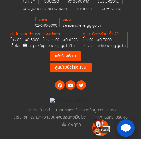
หน้าแรก
เว็บบอร์ด
จัดซื้อจัดจ้าง
รับสมัครงาน
ศูนย์ปฏิบัติการต่อต้านทุจริต
ติดต่อเรา
แบบสอบถาม
สำนักงานนโยบายและแผนพลังงาน
โทรศัพท์
อีเมล
02-140-6000
saraban@energy.go.th
สำนักงานปลัดกระทรวงพลังงาน
ศูนย์บริการร่วม ชั้น 23
โทร
02-140-6000
, โทรสาร
02-140-6228
โทร
02-140-7000
เว็บไซต์
https://ops.energy.go.th/th
servicelink@energy.go.th
การให้บริการ
แจ้งร้องเรียน
คู่มือประชาชน
ศูนย์รับข้อร้องเรียน
คู่มือหรือมาตรฐานการปฏิบัติงาน
คู่มือหรือมาตรฐานการให้บริการ
ศูนย์บริการร่วม กระทรวงพลังงาน
นโยบายเว็บไซต์
นโยบายการคุ้มครองข้อมูลส่วนบุคคล
นโยบายการรักษาความมั่นคงปลอดภัยเว็บไซต์
การปฏิเสธความรับผิด
ศูนย์ข้อมูลข่าวสารอิเล็กทรอนิกส์ของราชการ
นโยบายคุ้กกี้
ข้อมูลเชิงสถิติการให้บริการ