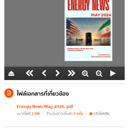
กฎหมาย/พรบ.ด้านพลังงาน
ประกาศกระทรวงเกี่ยวกับกฎหมาย
การเสริมสร้างวัฒนธรรมองค์กร
แจ้งไฟล์เสีย
การตรวจราชการประจำปี
สำนักงานพลังงานจังหวัด
ข้อมูลพลังงาน
ชื่อ
*
ไฟล์เอกสารที่เกี่ยวข้อง
นามสกุล
*
Energy News May 2026..pdf
นโยบายพลังงาน
ขนาดไฟล์
2 MB
จำนวนดาวน์โหลด
0 ครั้ง
แจ้งไฟล์เสีย
นโยบายด้านพลังงานของรัฐบาล