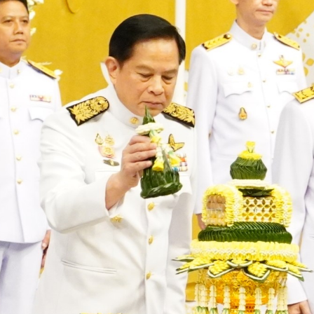
ทรวงพลังงาน
คราชการ
ะเมินผลภาคราชการ (คตป.พน.)
เมินผลภาคราชการ (คตป.พน.)
การป้องกันการทุจริต รอบ 6
ทุจริตประจำปี