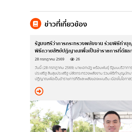
ศูนย์ข้อมูลข่าวสารอิเล็กทรอนิกส์ข
ข้อมูลเชิงสถิติการให้บริการ
ข่าวที่เกี่ยวข้อง
e-Services
สมัครรับข่าวสาร (e-Newsletter)
รัฐมนตรีว่าการกระทรวงพลังงาน ร่วมพิธีทำ
พิธีถวายสัตย์ปฏิญาณเพื่อเป็นข้าราชการที่ดีแล
สั่งซื้อแผนที่แปลงสัมปทานปิโตรเลีย
ถวายแจกันดอกไม้ และลงนามถวายพระพรพระบาทสม
28 กรกฎาคม 2569
26
ในโอกาสวันเฉลิมพระชนมพรรษา พระบาทสมเด็จพร
วันนี้ (28 กรกฎาคม 2569) นายเอกนัฏ พร้อมพันธุ์ รัฐมนตรีว่า
ระบบขอความเห็นชอบการนำเข้า ส่งอ
ประเสริฐ สินสุขประเสริฐ ปลัดกระทรวงพลังงาน ร่วมพิธีทำบุญตั
อิเล็กทรอนิกส์
ปฏิญาณเพื่อเป็นข้าราชการที่ดีและพลังของแผ่นดิน เนื่องในโอก
พระเจ้าอยู่หัว ณ ท้องสนามหลวง ต่อมา รัฐมนตรีว่าการกระทรวงพลังงาน ทูลเกล้าฯถวายแจกันดอกไม้
ระบบให้บริการอนุมัติ อนุญาต และขอค
และลงนามถวายพระพรพระบาทสมเด็จพระเจ้าอยู่หัว ณ ห้องแดง 
เพลิง
มหาราชวัง
การแจ้งเรื่องร้องเรียน
แนวปฏิบัติการจัดการเรื่องร้องเรี