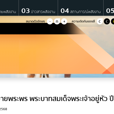
03
04
0
ายพลังงาน
ข่าวสารพลังงาน
สถานการณ์พลังงาน
-
ก
+
ขนาดตัวอักษร
ความตัดกันของสี
C
C
นโยบายพลังงาน
นโยบายด้านพลังงานของรัฐบาล
มติ ครม. ด้านพลังงาน
ยุทธศาสตร์กระทรวงพลังงาน
IO)
มาตรการส่งเสริมที่สำคัญ
แผนปฏิบัติการด้านพลังงาน
ยพระพร พระบาทสมเด็จพระเจ้าอยู่หัว ป
มติคณะ กพช./กบง.
คำแถลงนโยบายของคณะรัฐมนต
2568