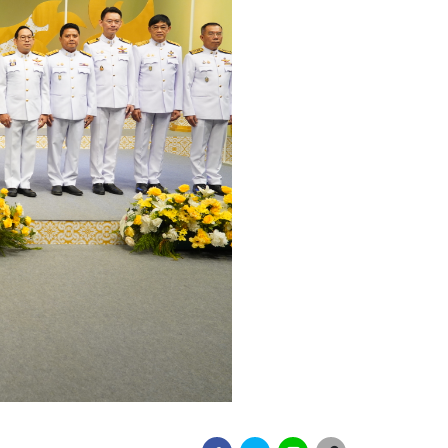
ังงาน