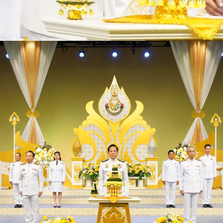
จำปี
งการทุจริต
โปร่งใสภายในหน่วยงาน
มคุณธรรมและความโปร่งใสภายใน
่อต้านการทุจริต
นทุจริต
มพระราชบัญญัติมาตรฐานทาง
กรุณาระบุคำค้นหาที่ท่านต้องการ