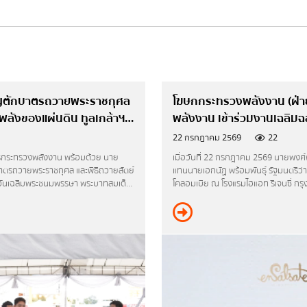
องราชการ
บุญตักบาตรถวายพระราชกุศล
โฆษกกระทรวงพลังงาน (ฝ่าย
ะพลังของแผ่นดิน ทูลเกล้าฯ
พลังงาน เข้าร่วมงานเฉลิม
ม
เด็จพระเจ้าอยู่หัว เนื่อง
22 กรกฎาคม 2569
22
ะเจ้าอยู่หัว
การกระทรวงพลังงาน พร้อมด้วย นาย
เมื่อวันที่ 22 กรกฎาคม 2569 นายพงศ
อกน้ำมันเชื้อเพลิงทาง
กบาตรถวายพระราชกุศล และพิธีถวายสัตย์
แทนนายเอกนัฏ พร้อมพันธุ์ รัฐมนตรีว
าสวันเฉลิมพระชนมพรรษา พระบาทสมเด็จ
โคลอมเบีย ณ โรงแรมไฮแอท รีเจนซี่ กรุ
เอกอัครราชทูตสาธารณรัฐโคลอมเบียปร
วามเห็นชอบเพื่อค้าน้ำมันเชื้อ
และศาลาสหทัยสมาคม ในพระบรม
ยนการทุจริตและประพฤติมิชอบ