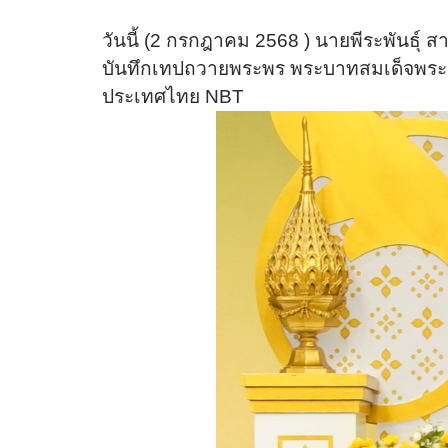
กฎหมาย/พรบ.ด้านพลังงาน
วันนี้ (2 กรกฎาคม 2568 ) นายพีระพันธุ์ 
ประกาศกระทรวงเกี่ยวกับกฎหมาย
บันทึกเทปถวายพระพร
พระบาทสมเด็จพระเ
ประเทศไทย NBT
การเสริมสร้างวัฒนธรรมองค์กร
แจ้
การตรวจราชการประจำปี
สำนักงานพลังงานจังหวัด
ข้อมูลพลังงาน
นามสกุล
*
แผน/ผลการดำเนินงาน
อีเมล
*
แผนการดำเนินงาน