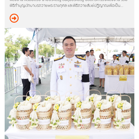
พิธีทำบุญตักบาตรถวายพระราชกุศล และพิธีถวายสัตย์ปฏิญาณเพื่อเป็น
ข้าราชการที่ดีและพลังของแผ่นดิน เนื่องในโอกาสวันเฉลิมพระชนมพรรษา
พระบาทสมเด็จพระเจ้าอยู่หัว ณ ท้องสนามหลวง ต่อมา รัฐมนตรีว่าการ
กระทรวงพลังงาน ทูลเกล้าฯถวายแจกันดอกไม้ และลงนามถวายพระพร
สถานการณ์พลังงาน
พระบาทสมเด็จพระเจ้าอยู่หัว ณ ห้องแดง และศาลาสหทัยสมาคม ในพระบรม
มหาราชวัง
สถานการณ์ภาพรวมพลังงาน
รายงานสถิติพลังงานรายปี
ฐานะกองทุนน้ำมันเชื้อเพลิง
สถิติรายงาน
ประกาศกระทรวง
ประกาศจัดซื้อจัดจ้างกระทรวงพลังงาน