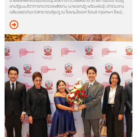
รายงานผลการดำเนินงานของกระทรวง
นายพงศ์พล ยอดเมืองเจริญ โฆษกกระทรวงพลังงาน (ฝ่ายการเมือง) เป็นผู้
แทนรัฐมนตรีว่าการกระทรวงพลังงาน (นายเอกนัฏ พร้อมพันธุ์) เข้าร่วมงาน
เฉลิมฉลองวันชาติสาธารณรัฐเปรู ณ โรงแรมไฮแอท รีเจนซี่ กรุงเทพฯ โดยมี
รายงานการเงินสำนักงานปลัดกระทรวงพลังงาน
นางสาวจัสมินา ลิซเบธ เคลเมนเต เปโช (Ms. Jazmina Lizbeth Clemente
Pecho) อุปทูตรักษาราชการชั่วคราว สถานเอกอัครราชทูตเปรูประจำ
รายงานต้นทุนต่อหน่วยผลผลิต
ประเทศไทย ให้การต้อนรับ
รายงานงบทดลอง
การติดตามตรวจสอบและประเมินผลภาคราชการ
ข่าวสารการติดตามตรวจสอบและประเมินผลภาค
ราชการ (คตป.พน.)
รายงานการติดตามตรวจสอบและประเมินผลภาค
ราชการ (คตป.พน.)
การป้องกันการทุจริต
แผนปฏิบัติการป้องกันการทุจริต