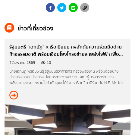
มติ ครม. ด้านพลังงาน
ยุทธศาสตร์กระทรวงพลังงาน
เบอร์โทรศัพท์
*
ข่าวที่เกี่ยวข้อง
มาตรการส่งเสริมที่สำคัญ
รัฐมนตรี “เอกนัฏ” หารือเมียนมา ผลักดันความร่วมมือด้าน
แผนปฏิบัติการด้านพลังงาน
อีเมล
*
ก๊าซธรรมชาติ พร้อมเชื่อมโยงโครงข่ายสายส่งไฟฟ้า เพื่อส่ง
มติคณะ กพช./กบง.
เสริมความมั่นคงทางพลังงานของไทย
7 สิงหาคม 2569
10
นายเอกนัฏ พร้อมพันธุ์ รัฐมนตรีว่าการกระทรวงพลังงาน พร้อมด้วยนาย
คำแถลงนโยบายของคณะรัฐมนตรี
ประเสริฐ สินสุขประเสริฐ ปลัดกระทรวงพลังงาน คณะผู้บริหารกระทรวง
ข้อความ
*
พลังงานและหน่วยงานในกำกับดูแล ได้ร่วมหารือทวิภาคีร่วมกับ H.E. Mr. Ko
Ko Lwin รัฐมนตรีว่าการกระทรวงไฟฟ้าและพลังงานแห่งสาธารณรัฐแห่งสภาพ
เมียนมา ในโอกาสเดินทางเยือนประเทศไทย
แผน/ผลการดำเนินงาน
แผนการดำเนินงาน