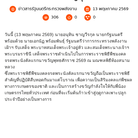
กฎหมาย/พรบ.ด้านพลังงาน
ข่าวสารรัฐมนตรีกระทรวงพลังงาน
13 พฤษภาคม 2569
306
0
0
ประกาศกระทรวงเกี่ยวกับกฎหมาย
การเสริมสร้างวัฒนธรรมองค์กร
วันนี้ (13 พฤษภาคม 2569) นายอนุทิน ชาญวีรกุล นายกรัฐมนตรี
พร้อมด้วย นายเอกนัฏ พร้อมพันธุ์ รัฐมนตรีว่าการกระทรวงพลังงาน
เฝ้าฯ รับเสด็จ พระบาทสมเด็จพระเจ้าอยู่หัว และสมเด็จพระนางเจ้าฯ
การตรวจราชการประจำปี
พระบรมราชินี เสด็จพระราชดำเนินไปในการพระราชพิธีพืชมงคล
แจ้งไฟล์เสีย
จรดพระนังคัลแรกนาขวัญพุทธศักราช 2569 ณ มณฑลพิธีท้องสนาม
สำนักงานพลังงานจังหวัด
หลวง
ซึ่งพระราชพิธีพืชมงคลจรดพระนังคัลแรกนาขวัญถือเป็นพระราชพิธี
ข้อมูลพลังงาน
สำคัญที่ปฏิบัติสืบทอดกันมาแต่โบราณ เพื่อความเป็นสิริมงคลแก่พืชผล
ทางการเกษตรของชาติ และเป็นการสร้างขวัญกำลังใจให้กับพี่น้อง
เกษตรกรไทยทั่วประเทศ ก่อนที่จะเริ่มต้นก้าวเข้าสู่ฤดูกาลเพาะปลูก
ประจำปีอย่างเป็นทางการ
ชื่อ
*
นโยบายพลังงาน
นโยบายด้านพลังงานของรัฐบาล
นามสกุล
*