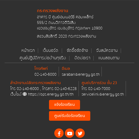
e-Services
กระทรวงพลังงาน
อาคาร บี ศูนย์เอนเนอร์ยี่ คอมเพล็กซ์
555/2 ถนนวิภาวดีรังสิต
สมัครรับข่าวสาร (e-Newsletter)
แขวงจตุจักร เขตจตุจักร กรุงเทพฯ 10900
สงวนลิขสิทธิ์ 2020 กระทรวงพลังงาน
สั่งซื้อแผนที่แปลงสัมปทานปิโตรเลียม
หน้าแรก
เว็บบอร์ด
จัดซื้อจัดจ้าง
รับสมัครงาน
ระบบขอความเห็นชอบการนำเข้า ส่งออกน้ำมันเชื้อ
ศูนย์ปฏิบัติการต่อต้านทุจริต
ติดต่อเรา
แบบสอบถาม
เพลิงทางอิเล็กทรอนิกส์
โทรศัพท์
อีเมล
ระบบให้บริการอนุมัติ อนุญาต และขอความเห็นชอบ
02-140-6000
saraban@energy.go.th
เพื่อค้าน้ำมันเชื้อเพลิง
สำนักงานปลัดกระทรวงพลังงาน
ศูนย์บริการร่วม ชั้น 23
โทร
02-140-6000
, โทรสาร
02-140-6228
โทร
02-140-7000
การแจ้งเรื่องร้องเรียน
เว็บไซต์
https://ops.energy.go.th/th
servicelink@energy.go.th
แจ้งร้องเรียน
แนวปฏิบัติการจัดการเรื่องร้องเรียนการทุจริตและ
ประพฤติมิชอบ
ศูนย์รับข้อร้องเรียน
ช่องทางแจ้งเรื่องร้องเรียนการทุจริตและประพฤติมิ
ชอบ