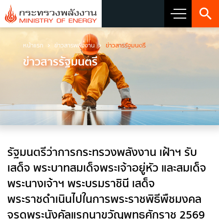
หน้าแรก
ข่าวสารพลังงาน
ข่าวสารรัฐมนตรี
เกี่ยวกับกระทรวง
ข่าวสารรัฐมนตรี
วิสัยทัศน์ พันธกิจ และตราสัญลักษณ์
ประวัติกระทรวงพลังงาน
ผู้บริหารระดับสูง
ผู้บริหารเทคโนโลยีสารสนเทศระดับสูง (CIO)
รัฐมนตรีว่าการกระทรวงพลังงาน เฝ้าฯ รับ
โครงสร้างส่วนราชการ
เสด็จ พระบาทสมเด็จพระเจ้าอยู่หัว และสมเด็จ
พระนางเจ้าฯ พระบรมราชินี เสด็จ
เจตจำนงสุจริตของผู้บริหาร
พระราชดำเนินไปในการพระราชพิธีพืชมงคล
การมีส่วนร่วมของผู้บริหาร
จรดพระนังคัลแรกนาขวัญพุทธศักราช 2569