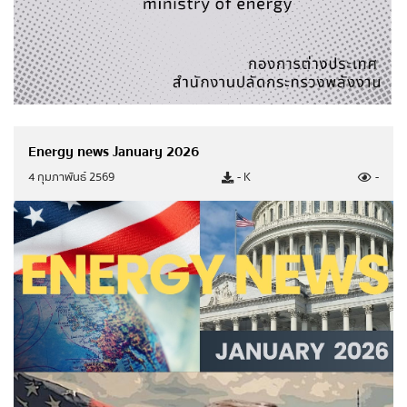
e-Services
สมัครรับข่าวสาร (e-Newsletter)
สั่งซื้อแผนที่แปลงสัมปทานปิโตรเลียม
ระบบขอความเห็นชอบการนำเข้า ส่งออกน้ำมันเชื้อ
Energy news January 2026
เพลิงทางอิเล็กทรอนิกส์
4 กุมภาพันธ์ 2569
- K
-
ระบบให้บริการอนุมัติ อนุญาต และขอความเห็นชอบ
เพื่อค้าน้ำมันเชื้อเพลิง
การแจ้งเรื่องร้องเรียน
กรุณาระบุคำค้นหาที่ท่านต้องการ
แนวปฏิบัติการจัดการเรื่องร้องเรียนการทุจริตและ
ประพฤติมิชอบ
ช่องทางแจ้งเรื่องร้องเรียนการทุจริตและประพฤติมิ
ชอบ