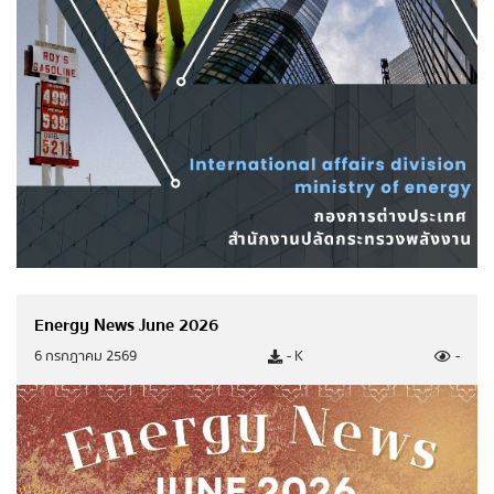
มติ ครม. ด้านพลังงาน
ยุทธศาสตร์กระทรวงพลังงาน
มาตรการส่งเสริมที่สำคัญ
แผนปฏิบัติการด้านพลังงาน
มติคณะ กพช./กบง.
คำแถลงนโยบายของคณะรัฐมนตรี
Energy News June 2026
6 กรกฎาคม 2569
- K
-
แผน/ผลการดำเนินงาน
แผนการดำเนินงาน