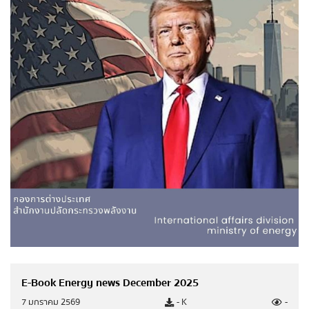
ข้อมูลเชิงสถิติเรื่องร้องเรียนการทุจริตและประพฤติมิ
ชอบประจำปี
การมีส่วนร่วมของประชาชน
FAQ
กระดานถามตอบ (Webboard)
แบบสอบถาม
ข้อมูลเปิดสาธารณะ
E-Book Energy news December 2025
บัญชีข้อมูลเปิดสาธารณะ
7 มกราคม 2569
- K
-