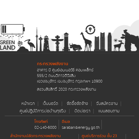
กระทรวงพลังงาน
อาคาร บี ศูนย์เอนเนอร์ยี่ คอมเพล็กซ์
555/2 ถนนวิภาวดีรังสิต
แขวงจตุจักร เขตจตุจักร กรุงเทพฯ 10900
สงวนลิขสิทธิ์ 2020 กระทรวงพลังงาน
หน้าแรก
เว็บบอร์ด
จัดซื้อจัดจ้าง
รับสมัครงาน
ศูนย์ปฏิบัติการต่อต้านทุจริต
ติดต่อเรา
แบบสอบถาม
โทรศัพท์
อีเมล
02-140-6000
saraban@energy.go.th
สำนักงานปลัดกระทรวงพลังงาน
ศูนย์บริการร่วม ชั้น 23